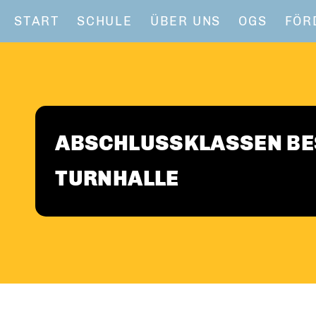
START
SCHULE
ÜBER UNS
OGS
FÖR
ABSCHLUSSKLASSEN BES
TURNHALLE