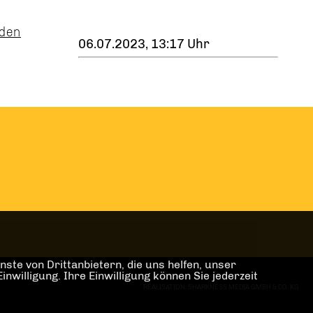
 den
06.07.2023, 13:17 Uhr
ste von Drittanbietern, die uns helfen, unser
illigung. Ihre Einwilligung können Sie jederzeit
REALISATION: SHARKNESS MEDIA GMBH & CO. KG